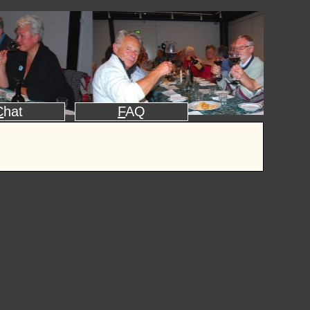
C
hat
F
AQ