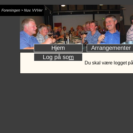
Foreningen > Nuv. VVVer
H
j
em
Arrangementer
Log på so
m
Du skal være logget på